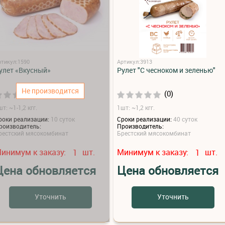
ртикул:1590
Артикул:3913
улет «Вкусный»
Рулет "С чесноком и зеленью"
Не производится
(0)
(0)
т: ~1-1,2 кгг.
1шт: ~1,2 кгг.
роки реализации:
10 суток
Сроки реализации:
40 суток
роизводитель:
Производитель:
рестский мясокомбинат
Брестский мясокомбинат
инимум к заказу:
шт.
Минимум к заказу:
шт.
1
1
Цена обновляется
Цена обновляется
Уточнить
Уточнить