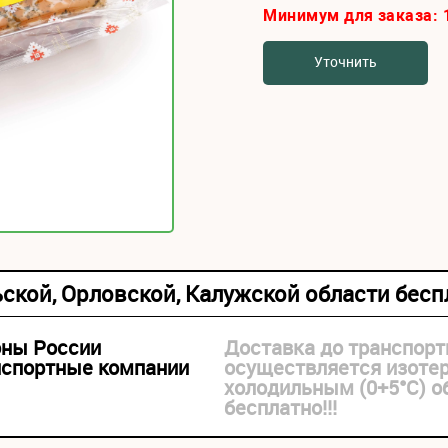
Минимум для заказа:
Уточнить
ьской, Орловской, Калужской области бес
оны России
Доставка до транспорт
нспортные компании
осуществляется изоте
холодильным (0+5°С) 
бесплатно!!!