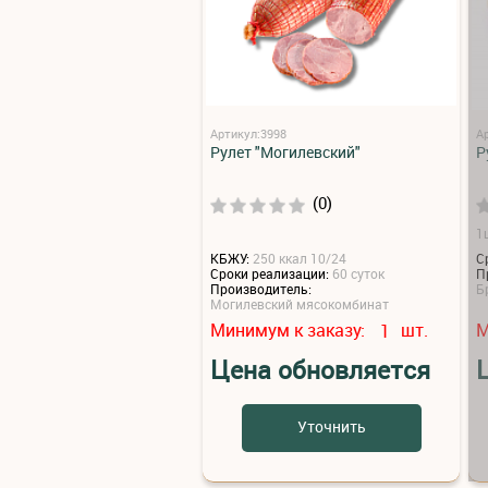
Артикул:3998
А
Рулет "Могилевский"
Р
(0)
1ш
КБЖУ:
250 ккал 10/24
С
Сроки реализации:
60 суток
П
Производитель:
Б
Могилевский мясокомбинат
Минимум к заказу:
шт.
М
1
Цена обновляется
Уточнить