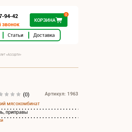
0
07-94-42
КОРЗИНА
 звонок
Статьи
Доставка
лет «Ассорти»
(0)
Артикул: 1963
кий мясокомбинат
ль, приправы
ки