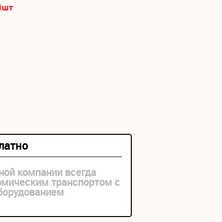
1
шт
платно
ной компании всегда
рмическим транспортом с
оборудованием