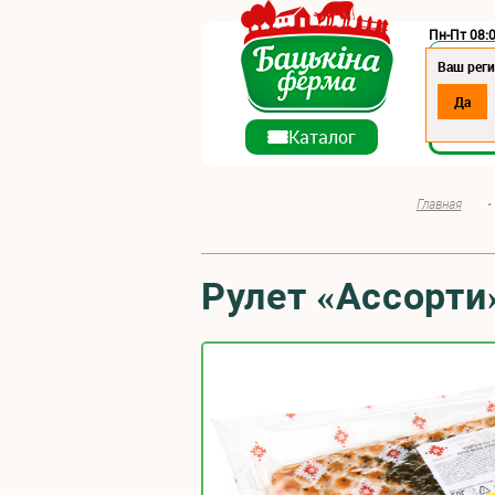
Пн-Пт 08:0
Регион:
Ваш реги
Да
О ко
Каталог
Главная
•
Рулет «Ассорти