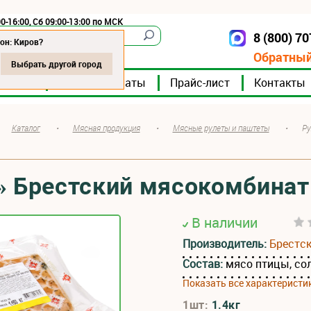
0-16:00, Сб 09:00-13:00 по МСК
8 (800) 7
Киров
он: Киров?
Обратный
Выбрать другой город
мпании
Мясокомбинаты
Прайс-лист
Контакты
Каталог
•
Мясная продукция
•
Мясные рулеты и паштеты
•
Ру
» Брестский мясокомбинат
В наличии
Производитель:
Брестс
Состав:
мясо птицы, со
Показать все характеристи
1шт:
1.4кг