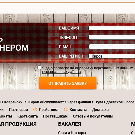
ВАШЕ ИМЯ
ТЕЛЕФОН
E-MAIL
ВАШ РЕГИОН
Я даю
согласие
на обработку персональных данных 
персональных данных
.
П Ховренок». г. Киров обслуживается через филиал г. Тула Одоевское шоссе
ии
Партнерам
Прайс-лист
Контакты
Доставка
бинаты
Карта сайта
Поставщикам
Оптовым покупателям
Я ПРОДУКЦИЯ
БАКАЛЕЯ
М
Соки и Нектары
С