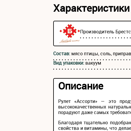
Характеристики
Производитель
Брест
Состав:
мясо птицы, соль, припра
Вид упаковки:
вакуум
Описание
Рулет «Ассорти» — это прод
высококачественных натуральн
порадуют даже самых требоват
Благодаря тщательно подобран
свойства и витамины, что дела