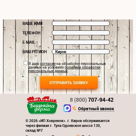
ВАШЕ ИМЯ
ТЕЛЕФОН
E-MAIL
ВАШ РЕГИОН
Я даю
согласие
на обработку персональных
данных на условиях
политики обработки
персональных данных
.
8 (800)
707-94-42
Обратный звонок
© 2026 «ИП Ховренок». г. Киров обслуживается
через филиал г. Тула Одоевское шоссе 130,
склад №7