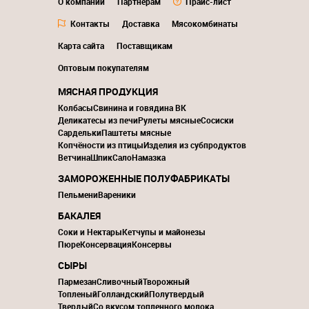
О компании
Партнерам
Прайс-лист
Контакты
Доставка
Мясокомбинаты
Карта сайта
Поставщикам
Оптовым покупателям
МЯСНАЯ ПРОДУКЦИЯ
Колбасы
Свинина и говядина ВК
Деликатесы из печи
Рулеты мясные
Сосиски
Сардельки
Паштеты мясные
Копчёности из птицы
Изделия из субпродуктов
Ветчина
Шпик
Сало
Намазка
ЗАМОРОЖЕННЫЕ ПОЛУФАБРИКАТЫ
Пельмени
Вареники
БАКАЛЕЯ
Соки и Нектары
Кетчупы и майонезы
Пюре
Консервация
Консервы
СЫРЫ
Пармезан
Сливочный
Творожный
Топленый
Голландский
Полутвердый
Твердый
Со вкусом топленного молока