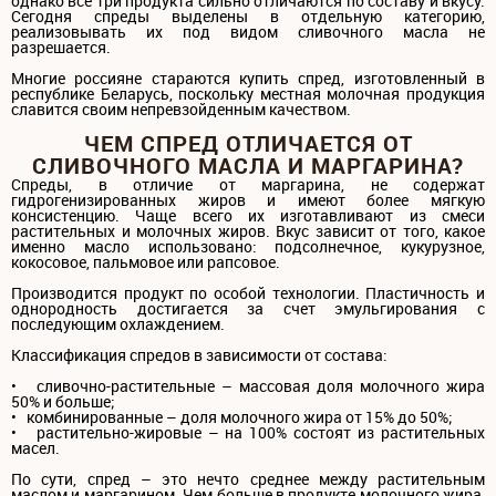
однако все три продукта сильно отличаются по составу и вкусу.
Сегодня спреды выделены в отдельную категорию,
реализовывать их под видом сливочного масла не
разрешается.
Многие россияне стараются купить спред, изготовленный в
республике Беларусь, поскольку местная молочная продукция
славится своим непревзойденным качеством.
ЧЕМ СПРЕД ОТЛИЧАЕТСЯ ОТ
СЛИВОЧНОГО МАСЛА И МАРГАРИНА?
Спреды, в отличие от маргарина, не содержат
гидрогенизированных жиров и имеют более мягкую
консистенцию. Чаще всего их изготавливают из смеси
растительных и молочных жиров. Вкус зависит от того, какое
именно масло использовано: подсолнечное, кукурузное,
кокосовое, пальмовое или рапсовое.
Производится продукт по особой технологии. Пластичность и
однородность достигается за счет эмульгирования с
последующим охлаждением.
Классификация спредов в зависимости от состава:
• сливочно-растительные – массовая доля молочного жира
50% и больше;
• комбинированные – доля молочного жира от 15% до 50%;
• растительно-жировые – на 100% состоят из растительных
масел.
По сути, спред – это нечто среднее между растительным
маслом и маргарином. Чем больше в продукте молочного жира,