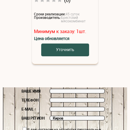
Сроки реализации:
45 суток
Производитель:
Брестский
мясокомбинат
Минимум к заказу:
1
шт.
Цена обновляется
Уточнить
ВАШЕ ИМЯ
ТЕЛЕФОН
E-MAIL
ВАШ РЕГИОН
Я даю
согласие
на обработку персональных