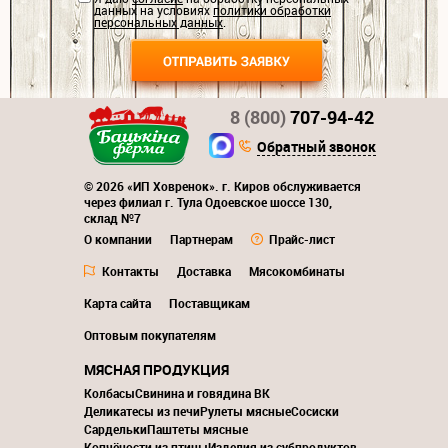
данных на условиях
политики обработки
персональных данных
.
8 (800)
707-94-42
Обратный звонок
© 2026 «ИП Ховренок». г. Киров обслуживается
через филиал г. Тула Одоевское шоссе 130,
склад №7
О компании
Партнерам
Прайс-лист
Контакты
Доставка
Мясокомбинаты
Карта сайта
Поставщикам
Оптовым покупателям
МЯСНАЯ ПРОДУКЦИЯ
Колбасы
Свинина и говядина ВК
Деликатесы из печи
Рулеты мясные
Сосиски
Сардельки
Паштеты мясные
Копчёности из птицы
Изделия из субпродуктов