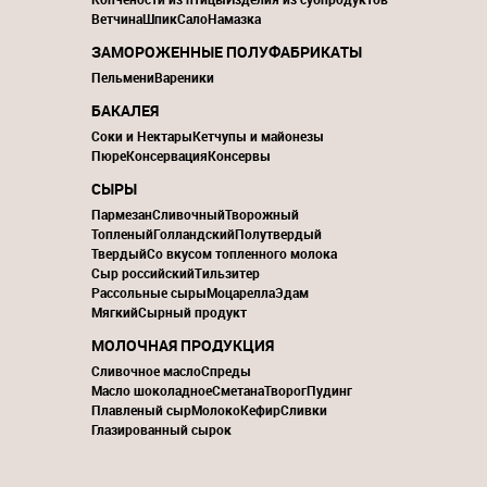
Ветчина
Шпик
Сало
Намазка
ЗАМОРОЖЕННЫЕ ПОЛУФАБРИКАТЫ
Пельмени
Вареники
БАКАЛЕЯ
Соки и Нектары
Кетчупы и майонезы
Пюре
Консервация
Консервы
СЫРЫ
Пармезан
Сливочный
Творожный
Топленый
Голландский
Полутвердый
Твердый
Со вкусом топленного молока
Сыр российский
Тильзитер
Рассольные сыры
Моцарелла
Эдам
Мягкий
Сырный продукт
МОЛОЧНАЯ ПРОДУКЦИЯ
Сливочное масло
Спреды
Масло шоколадное
Сметана
Творог
Пудинг
Плавленый сыр
Молоко
Кефир
Сливки
Глазированный сырок