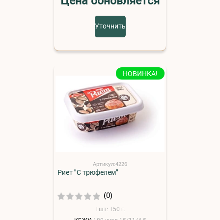
Цена обновляется
Уточнить
НОВИНКА!
Артикул:4226
Риет "С трюфелем"
(0)
1шт: 150 г.
КБЖУ:
180 ккал 15/11/4.5