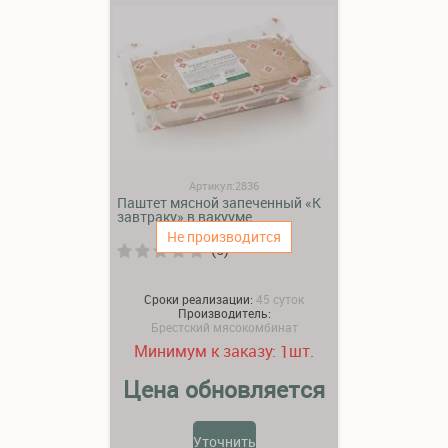
Артикул:2836
Паштет мясной запеченный «К
завтраку» в вакууме
Не производится
(0)
Сроки реализации:
45 суток
Производитель:
Брестский мясокомбинат
Минимум к заказу:
шт.
1
Цена обновляется
Уточнить