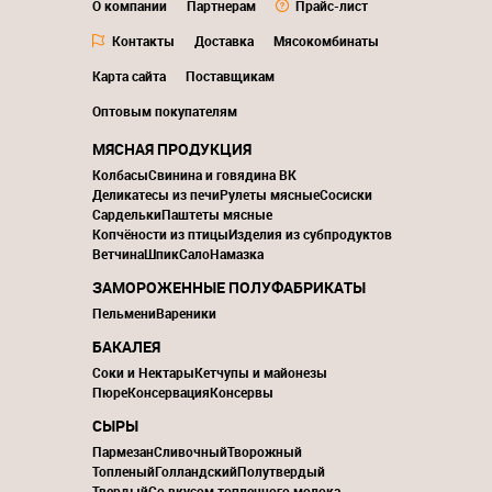
О компании
Партнерам
Прайс-лист
Контакты
Доставка
Мясокомбинаты
Карта сайта
Поставщикам
Оптовым покупателям
МЯСНАЯ ПРОДУКЦИЯ
Колбасы
Свинина и говядина ВК
Деликатесы из печи
Рулеты мясные
Сосиски
Сардельки
Паштеты мясные
Копчёности из птицы
Изделия из субпродуктов
Ветчина
Шпик
Сало
Намазка
ЗАМОРОЖЕННЫЕ ПОЛУФАБРИКАТЫ
Пельмени
Вареники
БАКАЛЕЯ
Соки и Нектары
Кетчупы и майонезы
Пюре
Консервация
Консервы
СЫРЫ
Пармезан
Сливочный
Творожный
Топленый
Голландский
Полутвердый
Твердый
Со вкусом топленного молока