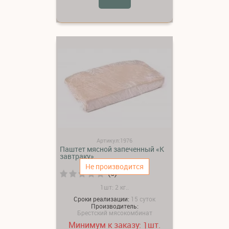
Артикул:1976
Паштет мясной запеченный «К
завтраку»
Не производится
(0)
1шт: 2 кг..
Сроки реализации:
15 суток
Производитель:
Брестский мясокомбинат
Минимум к заказу:
шт.
1