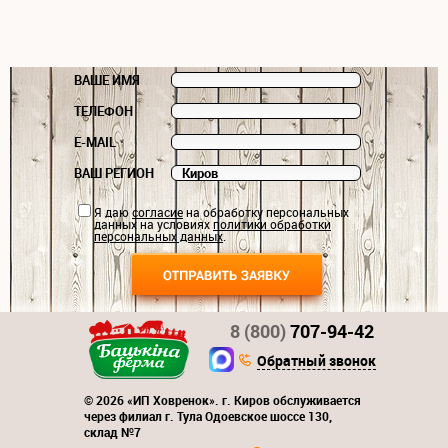
ВАШЕ ИМЯ
ТЕЛЕФОН
E-MAIL
ВАШ РЕГИОН
Я даю
согласие
на обработку персональных
данных на условиях
политики обработки
персональных данных
.
8 (800)
707-94-42
Обратный звонок
© 2026 «ИП Ховренок». г. Киров обслуживается
через филиал г. Тула Одоевское шоссе 130,
склад №7