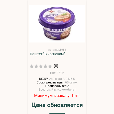
Артикул:3953
Паштет "С чесноком"
(0)
1шт: 150г.
КБЖУ:
280 ккал 8/24/5.5
Сроки реализации:
60 суток
Производитель:
Брестский мясокомбинат
Минимум к заказу:
шт.
1
Цена обновляется