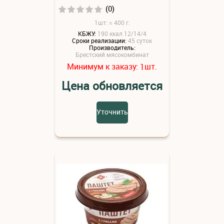
(0)
1шт: ≈ 400 г.
КБЖУ:
190 ккал 12/14/4
Сроки реализации:
45 суток
Производитель:
Брестский мясокомбинат
Минимум к заказу:
шт.
1
Цена обновляется
Уточнить