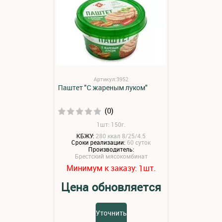
Артикул:3952
Паштет "С жареным луком"
(0)
1шт: 150г.
КБЖУ:
280 ккал 8/25/4.5
Сроки реализации:
60 суток
Производитель:
Брестский мясокомбинат
Минимум к заказу:
шт.
1
Цена обновляется
Уточнить