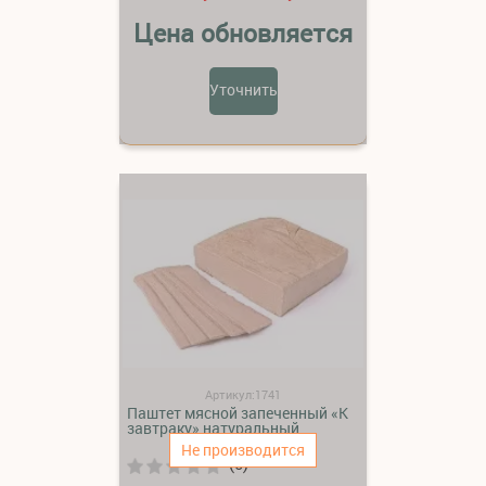
Цена обновляется
Уточнить
Артикул:1741
Паштет мясной запеченный «К
завтраку» натуральный
Не производится
(0)