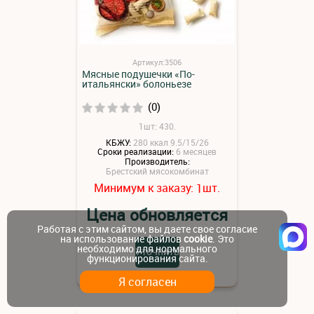
Артикул:3506
Мясные подушечки «По-
итальянски» болоньезе
(0)
1шт: 430.
КБЖУ:
280 ккал 9.5/15/26
Сроки реализации:
6 месяцев
Производитель:
Брестский мясокомбинат
Минимум к заказу:
шт.
1
Цена обновляется
Работая с этим сайтом, вы даете свое согласие
на использование файлов
cookie
. Это
необходимо для нормального
Уточнить
функционирования сайта.
Я согласен