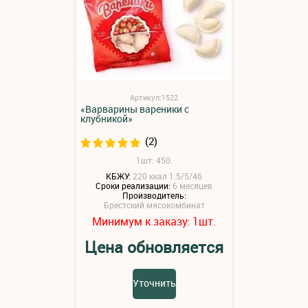
Артикул:1522
«Варварины вареники с
клубникой»
(2)
1шт: 450.
КБЖУ:
220 ккал 1.5/5/46
Сроки реализации:
6 месяцев
Производитель:
Брестский мясокомбинат
Минимум к заказу:
шт.
1
Цена обновляется
Уточнить