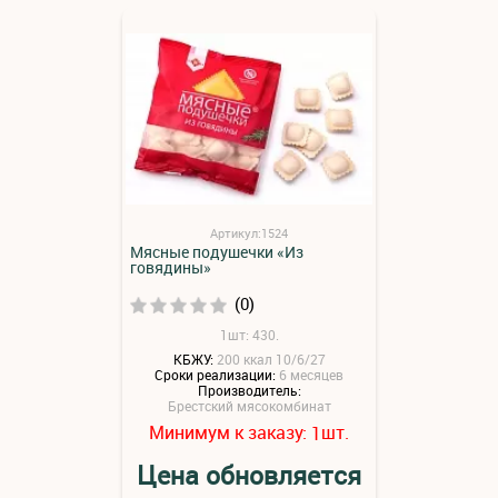
Артикул:1524
Мясные подушечки «Из
говядины»
(0)
1шт: 430.
КБЖУ:
200 ккал 10/6/27
Сроки реализации:
6 месяцев
Производитель:
Брестский мясокомбинат
Минимум к заказу:
шт.
1
Цена обновляется