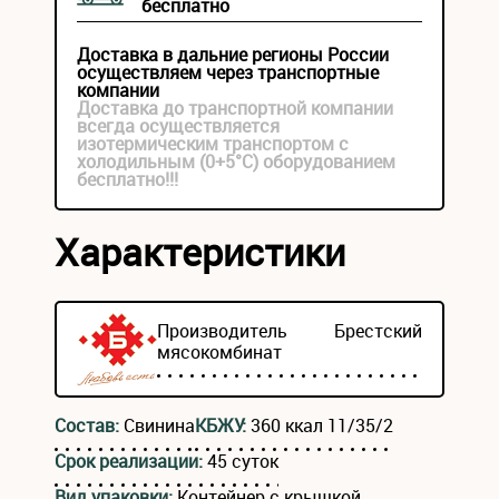
бесплатно
Доставка в дальние регионы России
осуществляем через транспортные
компании
Доставка до транспортной компании
всегда осуществляется
изотермическим транспортом с
холодильным (0+5°С) оборудованием
бесплатно!!!
Характеристики
Производитель
Брестский
мясокомбинат
Состав:
Свинина
КБЖУ:
360 ккал 11/35/2
Срок реализации:
45 суток
Вид упаковки:
Контейнер с крышкой