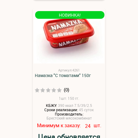
НОВИНКА!
Артикул:4261
Намазка "С томатами" 150г
(0)
1шт: 150 гг.
КБЖУ:
390 ккал 7.5/39/2.5
Сроки реализации:
45 суток
Производитель:
Брестский мясокомбинат
Минимум к заказу:
шт.
24
Цена обновляется