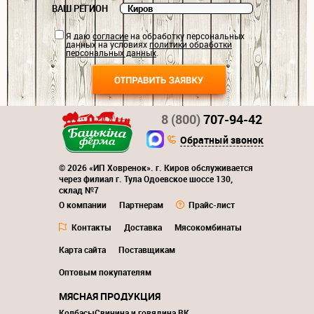
ВАШ РЕГИОН
Я даю
согласие
на обработку персональных
данных на условиях
политики обработки
персональных данных
.
8 (800)
707-94-42
Обратный звонок
© 2026 «ИП Ховренок». г. Киров обслуживается
через филиал г. Тула Одоевское шоссе 130,
склад №7
О компании
Партнерам
Прайс-лист
Контакты
Доставка
Мясокомбинаты
Карта сайта
Поставщикам
Оптовым покупателям
МЯСНАЯ ПРОДУКЦИЯ
Колбасы
Свинина и говядина ВК