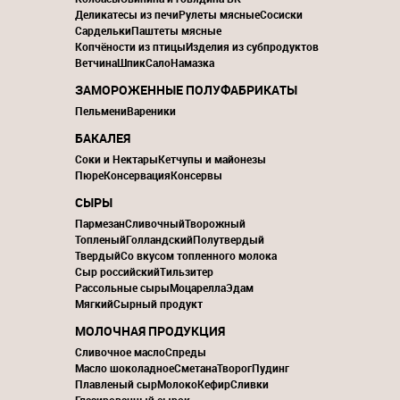
Деликатесы из печи
Рулеты мясные
Сосиски
Сардельки
Паштеты мясные
Копчёности из птицы
Изделия из субпродуктов
Ветчина
Шпик
Сало
Намазка
ЗАМОРОЖЕННЫЕ ПОЛУФАБРИКАТЫ
Пельмени
Вареники
БАКАЛЕЯ
Соки и Нектары
Кетчупы и майонезы
Пюре
Консервация
Консервы
СЫРЫ
Пармезан
Сливочный
Творожный
Топленый
Голландский
Полутвердый
Твердый
Со вкусом топленного молока
Сыр российский
Тильзитер
Рассольные сыры
Моцарелла
Эдам
Мягкий
Сырный продукт
МОЛОЧНАЯ ПРОДУКЦИЯ
Сливочное масло
Спреды
Масло шоколадное
Сметана
Творог
Пудинг
Плавленый сыр
Молоко
Кефир
Сливки