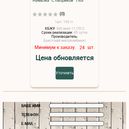
Намазка "С паприкой" 150г
(0)
1шт: 150 гг.
КБЖУ:
360 ккал 11/35/2
Сроки реализации:
45 суток
Производитель:
Брестский мясокомбинат
Минимум к заказу:
шт.
24
Цена обновляется
Уточнить
ВАШЕ ИМЯ
ТЕЛЕФОН
E-MAIL