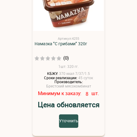
Артикул:4255
Намазка "С грибами" 320г
(0)
1шт: 320 гг.
КБЖУ:
370 ккал 7/37/1.5
Сроки реализации:
45 суток
Производитель:
Брестский мясокомбинат
Минимум к заказу:
шт.
8
Цена обновляется
Уточнить