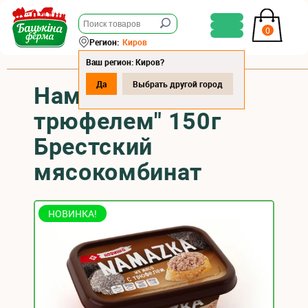
0
Регион:
Киров
Ваш регион: Киров?
Да
Выбрать другой город
Намазка "С
трюфелем" 150г
Брестский
мясокомбинат
НОВИНКА!