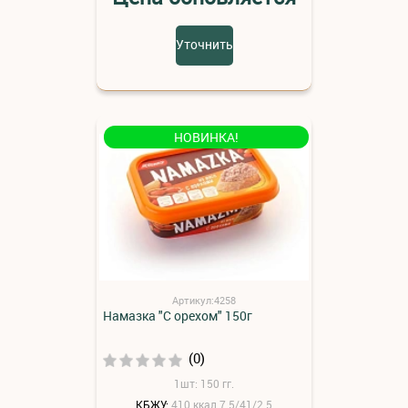
Уточнить
НОВИНКА!
Артикул:4258
Намазка "С орехом" 150г
(0)
1шт: 150 гг.
КБЖУ:
410 ккал 7.5/41/2.5