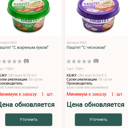
ртикул:3952
Артикул:3953
аштет "С жареным луком"
Паштет "С чесноком"
(0)
(0)
шт: 150гг.
1шт: 150гг.
БЖУ:
280 ккал 8/25/4.5
КБЖУ:
280 ккал 8/24/5.5
роки реализации:
60 суток
Сроки реализации:
60 суток
роизводитель:
Производитель:
рестский мясокомбинат
Брестский мясокомбинат
инимум к заказу:
шт.
Минимум к заказу:
шт.
1
1
Цена обновляется
Цена обновляется
Уточнить
Уточнить