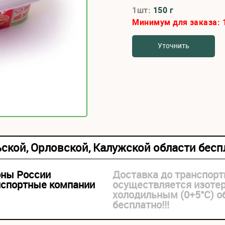
1шт:
150 г
Минимум для заказа:
Уточнить
ьской, Орловской, Калужской области бес
оны России
Доставка до транспорт
нспортные компании
осуществляется изоте
холодильным (0+5°С) 
бесплатно!!!