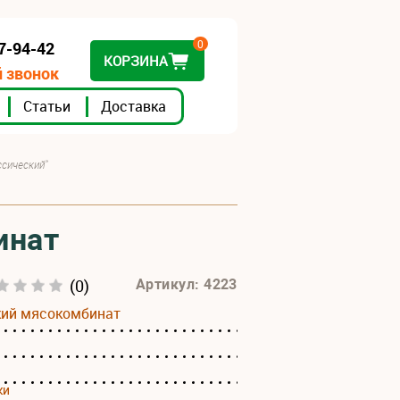
0
07-94-42
КОРЗИНА
 звонок
Статьи
Доставка
ссический"
инат
(0)
Артикул: 4223
кий мясокомбинат
ки