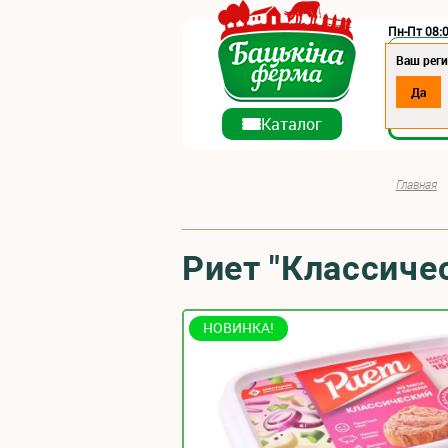
Пн-Пт 08:0
Регион:
Ваш реги
Да
О ко
Каталог
Главная
Риет "Классиче
НОВИНКА!