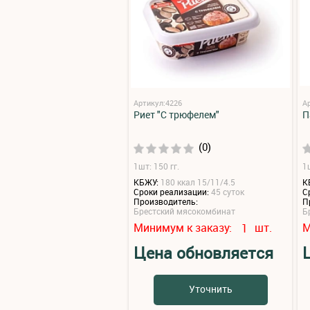
Артикул:4226
А
Риет "С трюфелем"
П
(0)
1шт: 150 гг.
1
КБЖУ:
180 ккал 15/11/4.5
К
Сроки реализации:
45 суток
С
Производитель:
П
Брестский мясокомбинат
Б
Минимум к заказу:
шт.
М
1
Цена обновляется
Уточнить