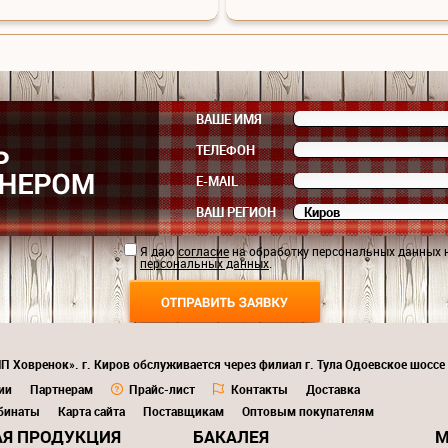
ВАШЕ ИМЯ
ТЕЛЕФОН
E-MAIL
ВАШ РЕГИОН
Я даю
согласие
на обработку персональных данных 
персональных данных
.
П Ховренок». г. Киров обслуживается через филиал г. Тула Одоевское шоссе
ии
Партнерам
Прайс-лист
Контакты
Доставка
бинаты
Карта сайта
Поставщикам
Оптовым покупателям
Я ПРОДУКЦИЯ
БАКАЛЕЯ
М