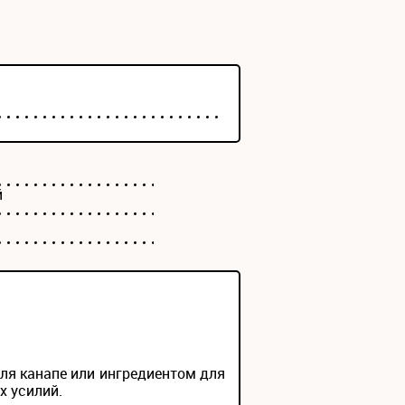
й
для канапе или ингредиентом для
х усилий.