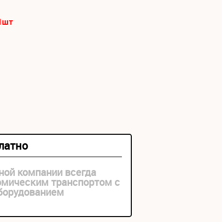
1
шт
платно
ной компании всегда
рмическим транспортом с
оборудованием