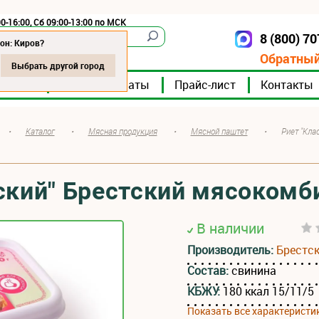
0-16:00, Сб 09:00-13:00 по МСК
8 (800) 7
Киров
он: Киров?
Обратный
Выбрать другой город
мпании
Мясокомбинаты
Прайс-лист
Контакты
•
Каталог
•
Мясная продукция
•
Мясной паштет
•
Риет "Кла
ский" Брестский мясокомб
В наличии
Производитель:
Брестс
Состав:
свинина
КБЖУ:
180 ккал 15/11/5
Показать все характеристи