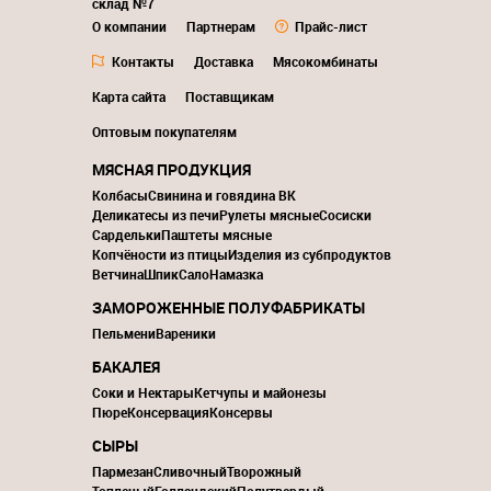
склад №7
О компании
Партнерам
Прайс-лист
Контакты
Доставка
Мясокомбинаты
Карта сайта
Поставщикам
Оптовым покупателям
МЯСНАЯ ПРОДУКЦИЯ
Колбасы
Свинина и говядина ВК
Деликатесы из печи
Рулеты мясные
Сосиски
Сардельки
Паштеты мясные
Копчёности из птицы
Изделия из субпродуктов
Ветчина
Шпик
Сало
Намазка
ЗАМОРОЖЕННЫЕ ПОЛУФАБРИКАТЫ
Пельмени
Вареники
БАКАЛЕЯ
Соки и Нектары
Кетчупы и майонезы
Пюре
Консервация
Консервы
СЫРЫ
Пармезан
Сливочный
Творожный
Топленый
Голландский
Полутвердый