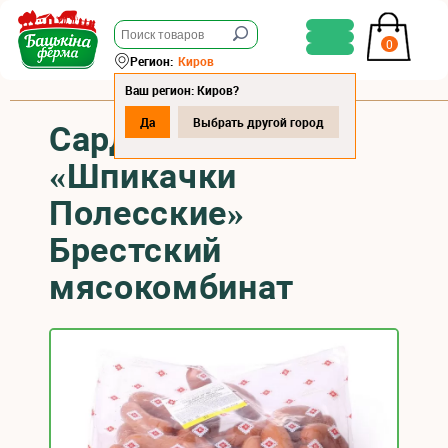
0
Регион:
Киров
Ваш регион: Киров?
Да
Выбрать другой город
Сардельки
«Шпикачки
Полесские»
Брестский
мясокомбинат