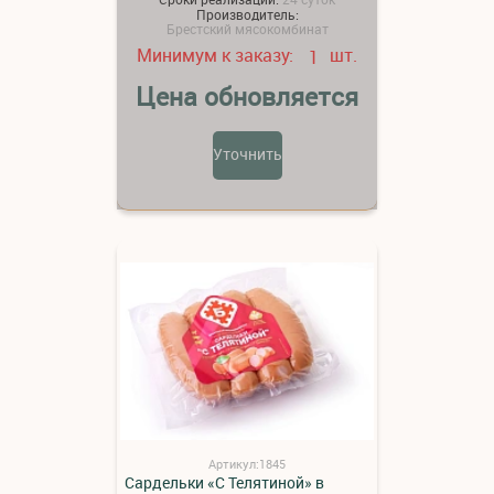
Производитель:
Брестский мясокомбинат
Минимум к заказу:
шт.
1
Цена обновляется
Уточнить
Артикул:1845
Сардельки «С Телятиной» в