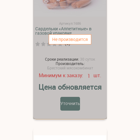
Артикул:1686
Сардельки «Аппетитные» в
газовой упаковке
Не производится
(0)
Сроки реализации:
30 суток
Производитель:
Брестский мясокомбинат
Минимум к заказу:
шт.
1
Цена обновляется
Уточнить