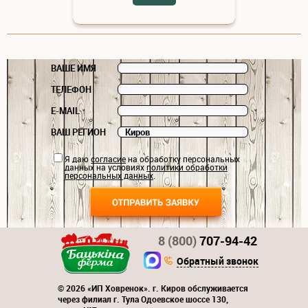
ВАШЕ ИМЯ
ТЕЛЕФОН
E-MAIL
ВАШ РЕГИОН
Я даю
согласие
на обработку персональных
данных на условиях
политики обработки
персональных данных
.
8 (800)
707-94-42
Обратный звонок
© 2026 «ИП Ховренок». г. Киров обслуживается
через филиал г. Тула Одоевское шоссе 130,